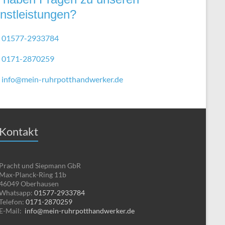
nstleistungen?
01577-2933784
0171-2870259
info@mein-ruhrpotthandwerker.de
Kontakt
Pracht und Siepmann GbR
Max-Planck-Ring 11b
46049 Oberhausen
Whatsapp:
01577-2933784
Telefon:
0171-2870259
E-Mail:
info@mein-ruhrpotthandwerker.de