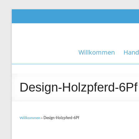
Mein
Willkommen
Hand
Ruhrpotthandwerker
Persönlich,
zuverlässig
Design-Holzpferd-6Pf
und
preiswert!
Willkommen
»
Design-Holzpferd-6Pf