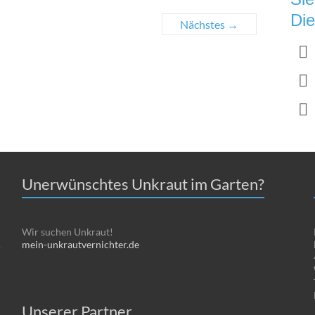
Die
Nächstes →
Unerwünschtes Unkraut im Garten?
Wir suchen Unkraut!
mein-unkrautvernichter.de
Unserer Partner